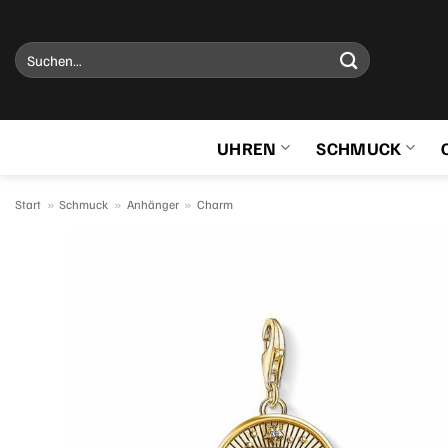
Zum
Inhalt
Suchen
springen
nach:
UHREN
SCHMUCK
Start
»
Schmuck
»
Anhänger
»
Charm