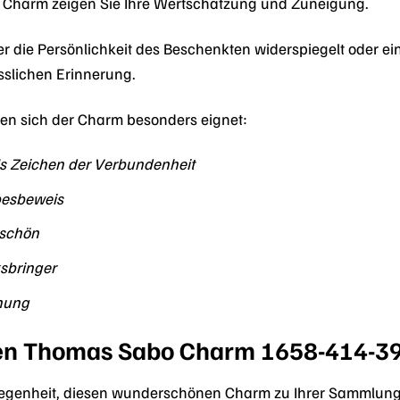
m Charm zeigen Sie Ihre Wertschätzung und Zuneigung.
 die Persönlichkeit des Beschenkten widerspiegelt oder ein
slichen Erinnerung.
 wen sich der Charm besonders eignet:
als Zeichen der Verbundenheit
ebesbeweis
eschön
ksbringer
hnung
ren Thomas Sabo Charm 1658-414-39 j
elegenheit, diesen wunderschönen Charm zu Ihrer Sammlun