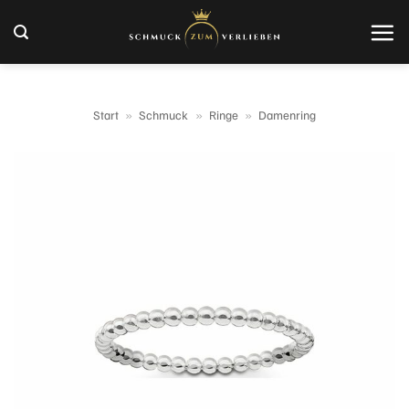
Zum
Inhalt
springen
Start
»
Schmuck
»
Ringe
»
Damenring