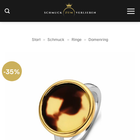
Zum
Inhalt
springen
Start
»
Schmuck
»
Ringe
»
Damenring
-35%