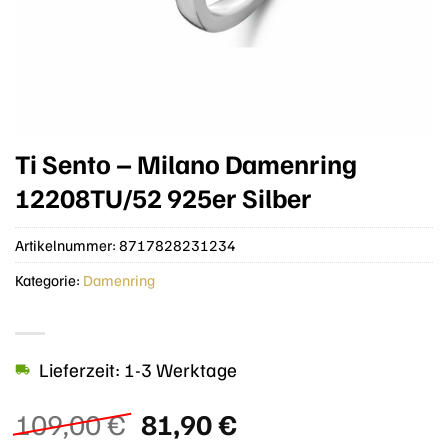
Ti Sento – Milano Damenring
12208TU/52 925er Silber
Artikelnummer:
8717828231234
Kategorie:
Damenring
Lieferzeit: 1-3 Werktage
Ursprünglicher
Aktueller
109,00
€
81,90
€