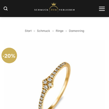
Zum
Inhalt
springen
Start
»
Schmuck
»
Ringe
»
Damenring
-20%