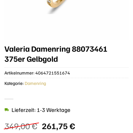
Valeria Damenring 88073461
375er Gelbgold
Artikelnummer:
4064721551674
Kategorie:
Damenring
Lieferzeit: 1-3 Werktage
Ursprünglicher
Aktueller
349,00
€
261,75
€