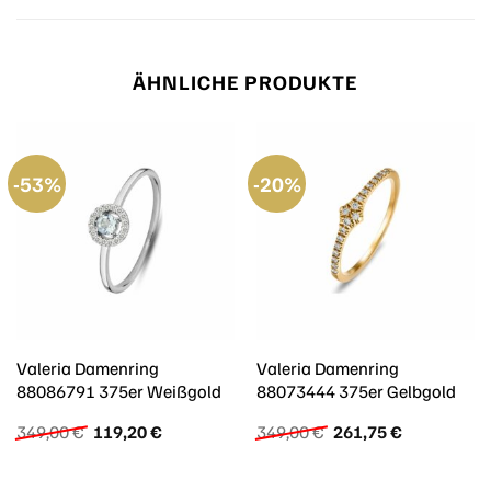
ÄHNLICHE PRODUKTE
-53%
-20%
Valeria Damenring
Valeria Damenring
88086791 375er Weißgold
88073444 375er Gelbgold
Ursprünglicher
Aktueller
Ursprünglicher
Aktueller
349,00
€
119,20
€
349,00
€
261,75
€
Preis
Preis
Preis
Preis
war:
ist:
war:
ist:
349,00 €
119,20 €.
349,00 €
261,75 €.